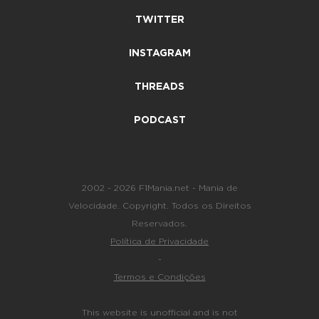
TWITTER
INSTAGRAM
THREADS
PODCAST
2002 - 2026 F1Mania.net - Mania de
Velocidade. Copyright. Todos os Direitos
Reservados.
Política de Privacidade
-
Termos e Condições
This website is unofficial and is not