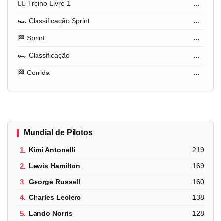
🏋️‍♂️ Treino Livre 1
...
🏎️ Classificação Sprint
...
🏁 Sprint
...
🏎️ Classificação
...
🏁 Corrida
...
Mundial de Pilotos
1.
Kimi Antonelli
219
2.
Lewis Hamilton
169
3.
George Russell
160
4.
Charles Leclerc
138
5.
Lando Norris
128