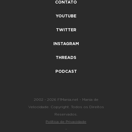
CONTATO
YOUTUBE
TWITTER
INSTAGRAM
THREADS
PODCAST
2002 - 2026 F1Mania.net - Mania de
Velocidade. Copyright. Todos os Direitos
Reservados.
Política de Privacidade
-