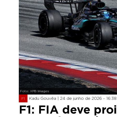
Foto: XPB Images
Kadu Gouvêa |
24 de junho de 2026 - 16:38
F1
F1: FIA deve pro