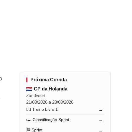
P
Próxima Corrida
GP da Holanda
Zandvoort
s
21/08/2026 a 23/08/2026
🏋️‍♂️ Treino Livre 1
...
🏎️ Classificação Sprint
...
🏁 Sprint
...