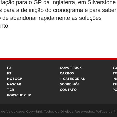
tação para o GP da Inglaterra, em Silverstone
 para a definição do cronograma e para saber
o de abandonar rapidamente as soluções
nto.
F2
COPA TRUCK
Y
F3
CARROS
T
MOTOGP
+ CATEGORIAS
IN
NASCAR
SOBRE NÓS
T
TCR
CONTATO
P
PORSCHE CUP
a de Velocidade. Copyright. Todos os Direitos Reservados.
Política de P