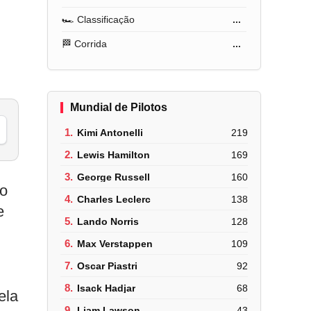
🏎️ Classificação
...
🏁 Corrida
...
Mundial de Pilotos
1.
Kimi Antonelli
219
2.
Lewis Hamilton
169
3.
George Russell
160
do
4.
Charles Leclerc
138
e
5.
Lando Norris
128
6.
Max Verstappen
109
7.
Oscar Piastri
92
8.
Isack Hadjar
68
ela
9.
Liam Lawson
43