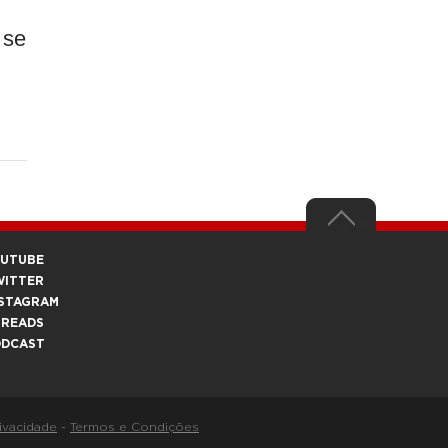
.
 se
OUTUBE
WITTER
STAGRAM
HREADS
ODCAST
rivacidade
-
Termos e Condições