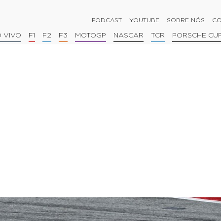
PODCAST
YOUTUBE
SOBRE NÓS
CO
 VIVO
F1
F2
F3
MOTOGP
NASCAR
TCR
PORSCHE CU