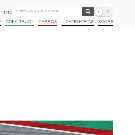
☀
☾
NTATO
Alternar
modo
P
COPA TRUCK
CARROS
+ CATEGORIAS
SCORE
escuro