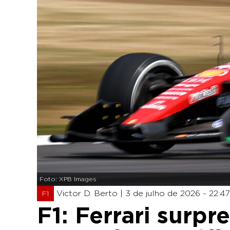
Foto: XPB Images
Victor D. Berto |
3 de julho de 2026 - 22:47
F1
F1: Ferrari surp