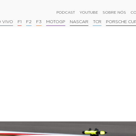
PODCAST
YOUTUBE
SOBRE NÓS
CO
 VIVO
F1
F2
F3
MOTOGP
NASCAR
TCR
PORSCHE CU