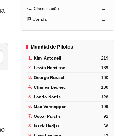
🏎️ Classificação
...
ua
🏁 Corrida
...
Mundial de Pilotos
1.
Kimi Antonelli
219
2.
Lewis Hamilton
169
3.
George Russell
160
4.
Charles Leclerc
138
5.
Lando Norris
128
6.
Max Verstappen
109
7.
Oscar Piastri
92
8.
Isack Hadjar
68
no
9.
Liam Lawson
43