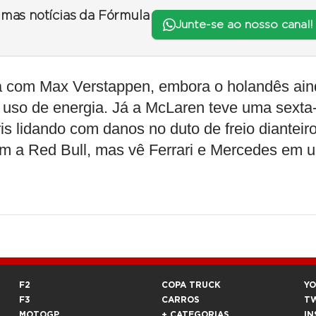
timas notícias da Fórmula
Junte-se ao nosso canal!
a com Max Verstappen, embora o holandês ai
 uso de energia. Já a McLaren teve uma sexta
s lidando com danos no duto de freio dianteiro
com a Red Bull, mas vê Ferrari e Mercedes em 
F2
COPA TRUCK
Y
F3
CARROS
T
MOTOGP
+ CATEGORIAS
IN