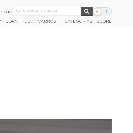
☀
☾
NTATO
Alternar
modo
P
COPA TRUCK
CARROS
+ CATEGORIAS
SCORE
escuro