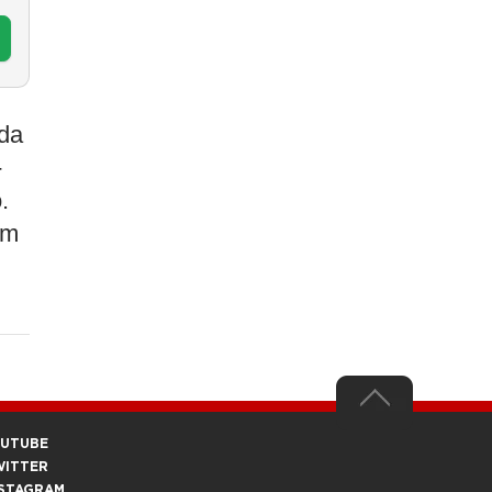
nda
-
.
um
OUTUBE
WITTER
STAGRAM