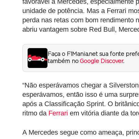
favorável à Mercedes, especialmente pe
unidade de potência. Mas a Ferrari mos
perda nas retas com bom rendimento n
abriu vantagem sobre Red Bull, Merc
Faça o F1Mania.net sua fonte pref
também no
Google Discover
.
“Não esperávamos chegar a Silverstone 
esperávamos, então isso é uma surpres
após a Classificação Sprint. O britânico
ritmo da
Ferrari
em vitória diante da tor
A Mercedes segue como ameaça, princi