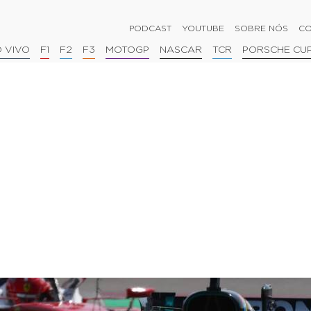
PODCAST
YOUTUBE
SOBRE NÓS
CO
 VIVO
F1
F2
F3
MOTOGP
NASCAR
TCR
PORSCHE CU