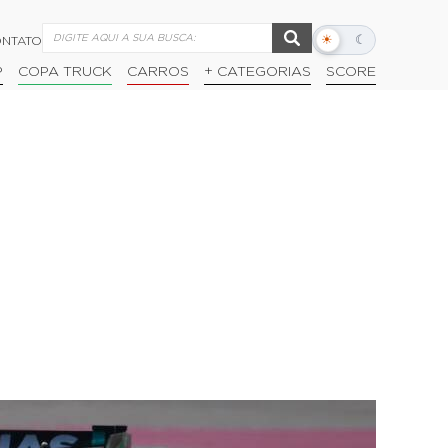
☀
☾
NTATO
Alternar
modo
P
COPA TRUCK
CARROS
+ CATEGORIAS
SCORE
escuro