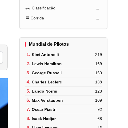
🏎️ Classificação
...
🏁 Corrida
...
Mundial de Pilotos
1.
Kimi Antonelli
219
2.
Lewis Hamilton
169
3.
George Russell
160
4.
Charles Leclerc
138
5.
Lando Norris
128
6.
Max Verstappen
109
7.
Oscar Piastri
92
8.
Isack Hadjar
68
9.
Liam Lawson
43