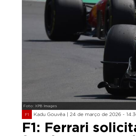
Foto: XPB Images
Kadu Gouvêa |
24 de março de 2026 - 14:3
F1
F1: Ferrari solici