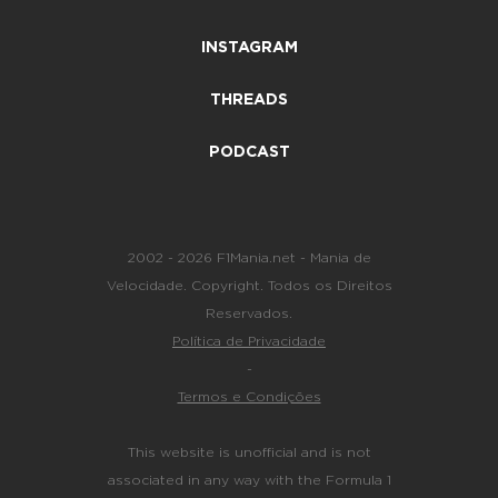
INSTAGRAM
THREADS
PODCAST
2002 - 2026 F1Mania.net - Mania de
Velocidade. Copyright. Todos os Direitos
Reservados.
Política de Privacidade
-
Termos e Condições
This website is unofficial and is not
associated in any way with the Formula 1