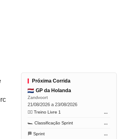
e
Próxima Corrida
GP da Holanda
Zandvoort
rc
21/08/2026 a 23/08/2026
🏋️‍♂️ Treino Livre 1
...
🏎️ Classificação Sprint
...
🏁 Sprint
...