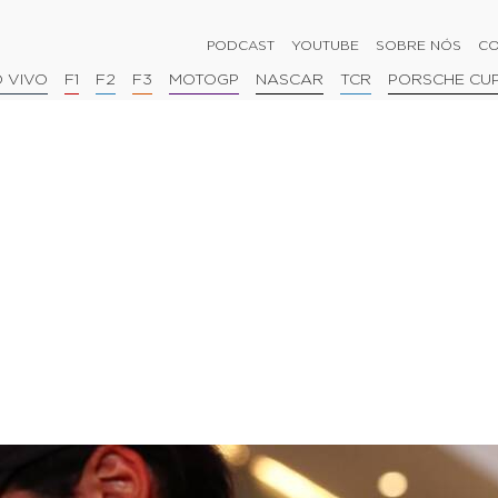
PODCAST
YOUTUBE
SOBRE NÓS
CO
 VIVO
F1
F2
F3
MOTOGP
NASCAR
TCR
PORSCHE CU