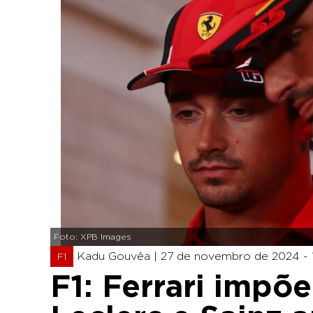
Foto: XPB Images
Kadu Gouvêa |
27 de novembro de 2024 - 
F1
F1: Ferrari impõe