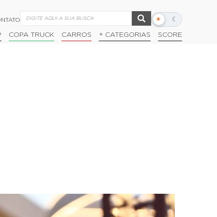
☀
☾
NTATO
Alternar
modo
P
COPA TRUCK
CARROS
+ CATEGORIAS
SCORE
escuro