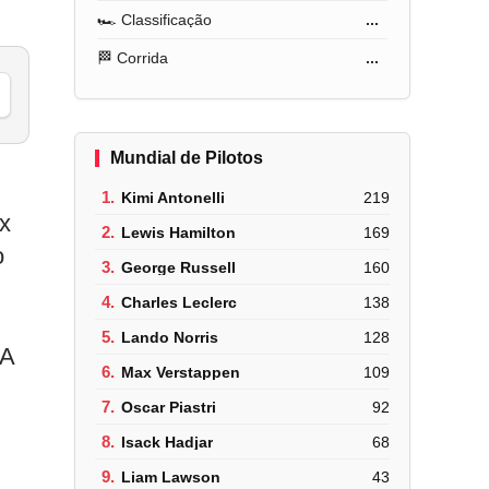
🏎️ Classificação
...
🏁 Corrida
...
Mundial de Pilotos
1.
Kimi Antonelli
219
ox
2.
Lewis Hamilton
169
o
3.
George Russell
160
4.
Charles Leclerc
138
5.
Lando Norris
128
“A
6.
Max Verstappen
109
7.
Oscar Piastri
92
8.
Isack Hadjar
68
9.
Liam Lawson
43