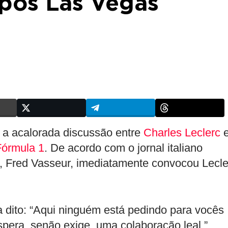
após Las Vegas
s a acalorada discussão entre
Charles Leclerc
Fórmula 1
. De acordo com o jornal italiano
e, Fred Vasseur, imediatamente convocou Lecle
ia dito: “Aqui ninguém está pedindo para vocês
pera, senão exige, uma colaboração leal.”