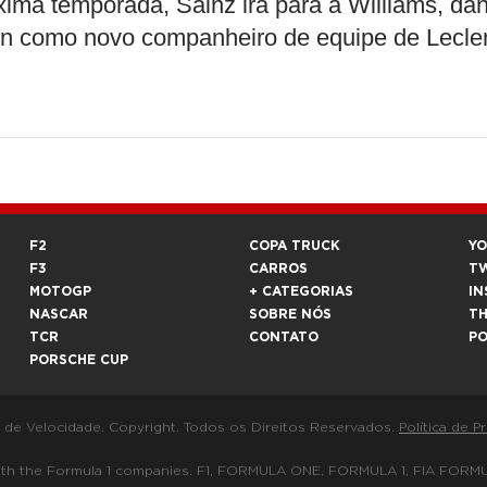
róxima temporada, Sainz irá para a Williams, da
on como novo companheiro de equipe de Lecle
F2
COPA TRUCK
Y
F3
CARROS
T
MOTOGP
+ CATEGORIAS
IN
NASCAR
SOBRE NÓS
T
TCR
CONTATO
P
PORSCHE CUP
a de Velocidade. Copyright. Todos os Direitos Reservados.
Política de P
 way with the Formula 1 companies. F1, FORMULA ONE, FORMULA 1, FIA 