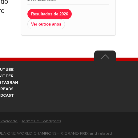
ndo
rc
Resultados de 2026
Ver outros anos
OUTUBE
WITTER
STAGRAM
HREADS
ODCAST
rivacidade
-
Termos e Condições
FORMULA ONE WORLD CHAMPIONSHIP, GRAND PRIX and related