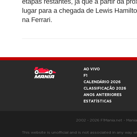
etapas restantes, já que a partir da p
lugar para a chegada de Lewis Hamilt
na Ferrari.
AO VIVO
F1
CALENDÁRIO 2026
CLASSIFICAÇÃO 2026
ANOS ANTERIORES
ESTATÍSTICAS
2002 - 2026 F1Mania.net - Mani
This website is unofficial and is not associated in any