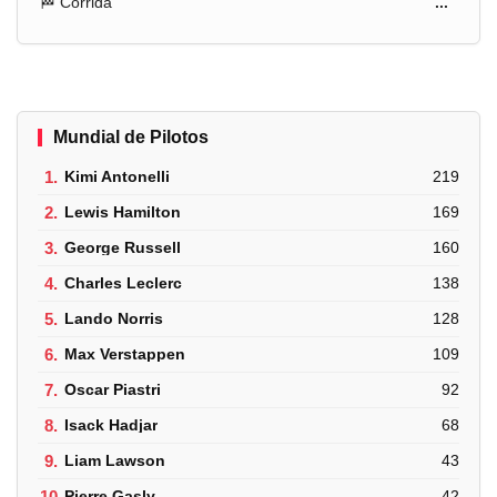
🏁 Corrida
...
Mundial de Pilotos
1.
Kimi Antonelli
219
2.
Lewis Hamilton
169
3.
George Russell
160
4.
Charles Leclerc
138
5.
Lando Norris
128
6.
Max Verstappen
109
7.
Oscar Piastri
92
8.
Isack Hadjar
68
9.
Liam Lawson
43
10.
Pierre Gasly
42