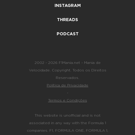
INSTAGRAM
THREADS
PODCAST
2002 - 2026 F1Mania.net - Mania de
Velocidade. Copyright. Todos os Direitos
Reservados.
Política de Privacidade
-
Termos e Condições
This website is unofficial and is not
associated in any way with the Formula 1
companies. F1, FORMULA ONE, FORMULA 1,