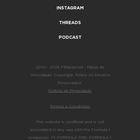
INSTAGRAM
THREADS
PODCAST
2002 - 2026 F1Mania.net - Mania de
Velocidade. Copyright. Todos os Direitos
Reservados.
Política de Privacidade
-
Termos e Condições
This website is unofficial and is not
associated in any way with the Formula 1
companies. F1, FORMULA ONE, FORMULA 1,