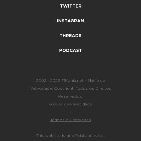
TWITTER
INSTAGRAM
THREADS
PODCAST
2002 - 2026 F1Mania.net - Mania de
Velocidade. Copyright. Todos os Direitos
Reservados.
Política de Privacidade
-
Termos e Condições
This website is unofficial and is not