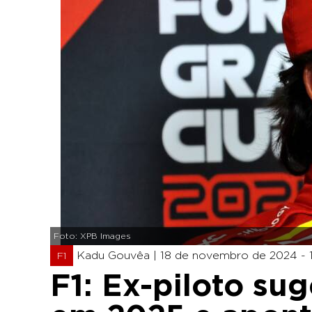
Foto: XPB Images
Kadu Gouvêa |
18 de novembro de 2024 - 
F1
F1: Ex-piloto sug