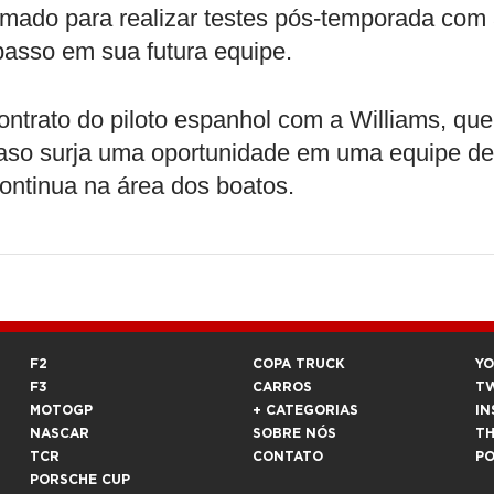
ramado para realizar testes pós-temporada com
passo em sua futura equipe.
ontrato do piloto espanhol com a Williams, que
o caso surja uma oportunidade em uma equipe de
ontinua na área dos boatos.
F2
COPA TRUCK
Y
F3
CARROS
T
MOTOGP
+ CATEGORIAS
IN
NASCAR
SOBRE NÓS
T
TCR
CONTATO
P
PORSCHE CUP