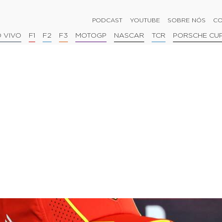
PODCAST
YOUTUBE
SOBRE NÓS
CO
 VIVO
F1
F2
F3
MOTOGP
NASCAR
TCR
PORSCHE CU