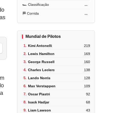
🏎️ Classificação
...
do
🏁 Corrida
...
mas
Mundial de Pilotos
1.
Kimi Antonelli
219
2.
Lewis Hamilton
169
3.
George Russell
160
4.
Charles Leclerc
138
em
5.
Lando Norris
128
do
6.
Max Verstappen
109
ia
7.
Oscar Piastri
92
8.
Isack Hadjar
68
9.
Liam Lawson
43