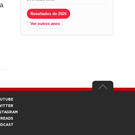
 a
Resultados de 2026
Ver outros anos
OUTUBE
WITTER
STAGRAM
HREADS
ODCAST