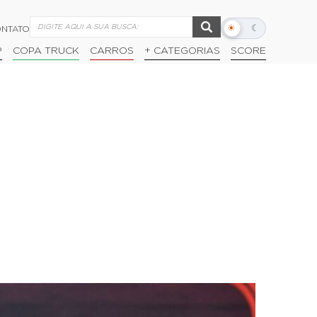
☀
☾
NTATO
Alternar
modo
P
COPA TRUCK
CARROS
+ CATEGORIAS
SCORE
escuro