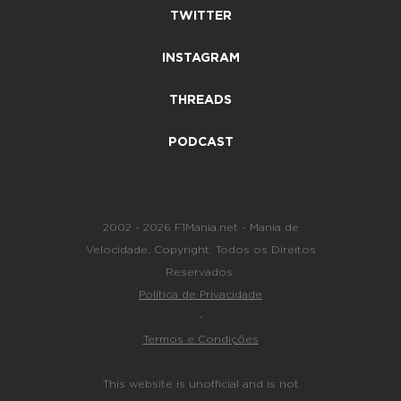
TWITTER
INSTAGRAM
THREADS
PODCAST
2002 - 2026 F1Mania.net - Mania de
Velocidade. Copyright. Todos os Direitos
Reservados.
Política de Privacidade
-
Termos e Condições
This website is unofficial and is not