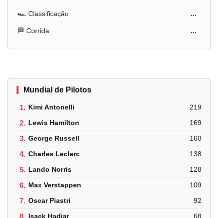
🏎️ Classificação
...
🏁 Corrida
...
Mundial de Pilotos
1.
Kimi Antonelli
219
2.
Lewis Hamilton
169
3.
George Russell
160
4.
Charles Leclerc
138
5.
Lando Norris
128
6.
Max Verstappen
109
7.
Oscar Piastri
92
8.
Isack Hadjar
68