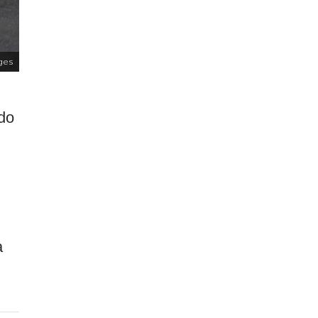
ges
ado
a