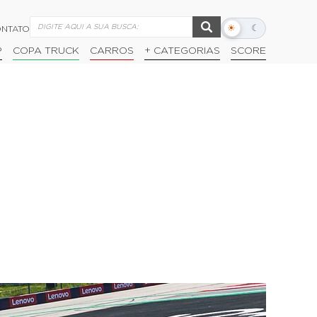
☀
☾
NTATO
Alternar
modo
P
COPA TRUCK
CARROS
+ CATEGORIAS
SCORE
escuro