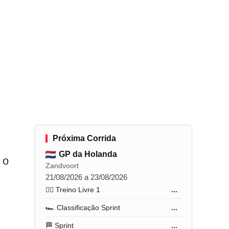
Próxima Corrida
GP da Holanda
 o
Zandvoort
21/08/2026 a 23/08/2026
l
🏋️‍♂️ Treino Livre 1
...
🏎️ Classificação Sprint
...
🏁 Sprint
...