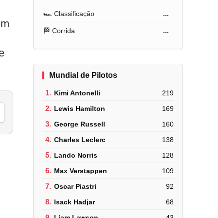
🏎️ Classificação
...
em
🏁 Corrida
...
e
Mundial de Pilotos
1.
Kimi Antonelli
219
2.
Lewis Hamilton
169
3.
George Russell
160
4.
Charles Leclerc
138
5.
Lando Norris
128
6.
Max Verstappen
109
7.
Oscar Piastri
92
8.
Isack Hadjar
68
9.
Liam Lawson
43