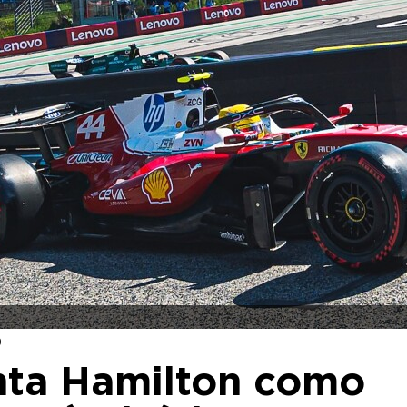
9
nta Hamilton como