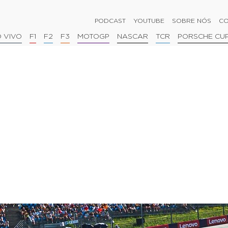
PODCAST
YOUTUBE
SOBRE NÓS
CO
 VIVO
F1
F2
F3
MOTOGP
NASCAR
TCR
PORSCHE CU