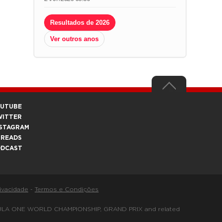
Resultados de 2026
Ver outros anos
OUTUBE
WITTER
STAGRAM
HREADS
ODCAST
rivacidade
-
Termos e Condições
FORMULA ONE WORLD CHAMPIONSHIP, GRAND PRIX and related