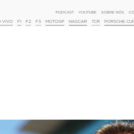
PODCAST
YOUTUBE
SOBRE NÓS
CO
 VIVO
F1
F2
F3
MOTOGP
NASCAR
TCR
PORSCHE CU