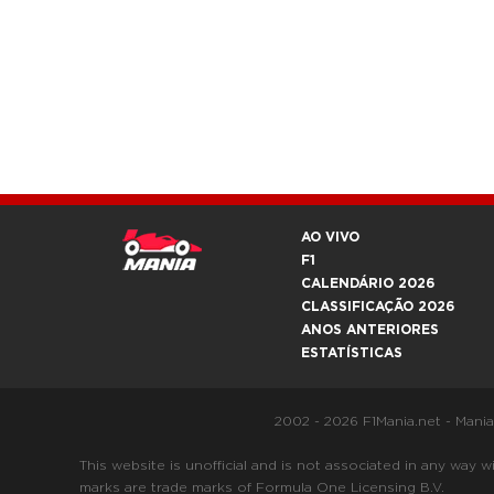
AO VIVO
F1
CALENDÁRIO 2026
CLASSIFICAÇÃO 2026
ANOS ANTERIORES
ESTATÍSTICAS
2002 - 2026 F1Mania.net - Mani
This website is unofficial and is not associated in any
marks are trade marks of Formula One Licensing B.V.