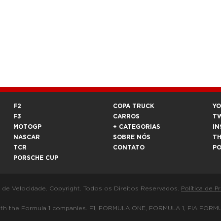
F2
COPA TRUCK
Y
F3
CARROS
T
MOTOGP
+ CATEGORIAS
IN
NASCAR
SOBRE NÓS
T
TCR
CONTATO
P
PORSCHE CUP
a de Velocidade. Copyright. Todos os Direitos Reservados.
Política de P
 way with the Formula 1 companies. F1, FORMULA ONE, FORMULA 1, FIA 