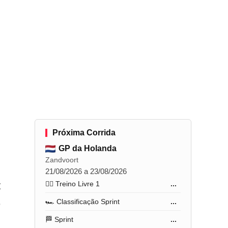
a
Próxima Corrida
GP da Holanda
Zandvoort
21/08/2026 a 23/08/2026
z
🏋️‍♂️ Treino Livre 1
...
,
🏎️ Classificação Sprint
...
🏁 Sprint
...