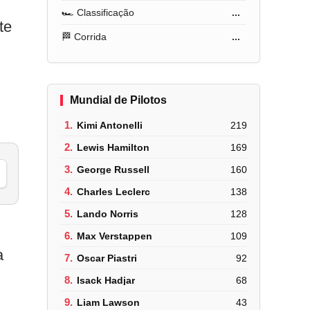
🏎️ Classificação
...
te
🏁 Corrida
...
Mundial de Pilotos
1.
Kimi Antonelli
219
2.
Lewis Hamilton
169
3.
George Russell
160
4.
Charles Leclerc
138
5.
Lando Norris
128
6.
Max Verstappen
109
a
7.
Oscar Piastri
92
8.
Isack Hadjar
68
9.
Liam Lawson
43