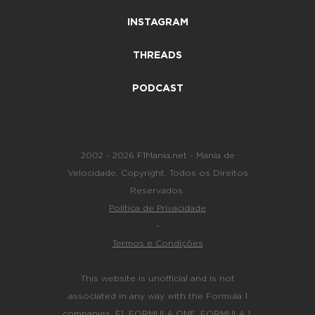
INSTAGRAM
THREADS
PODCAST
2002 - 2026 F1Mania.net - Mania de
Velocidade. Copyright. Todos os Direitos
Reservados.
Política de Privacidade
-
Termos e Condições
This website is unofficial and is not
associated in any way with the Formula 1
companies. F1, FORMULA ONE, FORMULA 1,