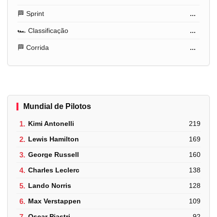
🏁 Sprint
...
🏎️ Classificação
...
🏁 Corrida
...
Mundial de Pilotos
1.
Kimi Antonelli
219
2.
Lewis Hamilton
169
3.
George Russell
160
4.
Charles Leclerc
138
5.
Lando Norris
128
6.
Max Verstappen
109
7.
Oscar Piastri
92