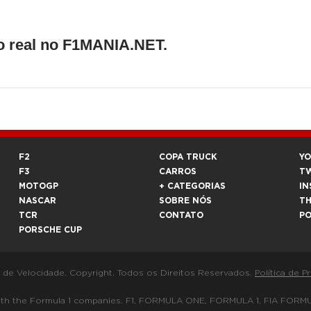
o real no F1MANIA.NET.
F2
COPA TRUCK
Y
F3
CARROS
T
MOTOGP
+ CATEGORIAS
IN
NASCAR
SOBRE NÓS
T
TCR
CONTATO
P
PORSCHE CUP
a de Velocidade. Copyright. Todos os Direitos Reservados.
Política de P
 way with the Formula 1 companies. F1, FORMULA ONE, FORMULA 1, FIA 