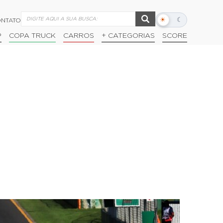
☀
☾
NTATO
Alternar
modo
P
COPA TRUCK
CARROS
+ CATEGORIAS
SCORE
escuro