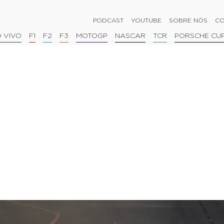
PODCAST
YOUTUBE
SOBRE NÓS
CO
 VIVO
F1
F2
F3
MOTOGP
NASCAR
TCR
PORSCHE CU