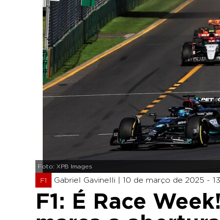
Foto: XPB Images
Gabriel Gavinelli |
10 de março de 2025 - 13
F1
F1: É Race Week!