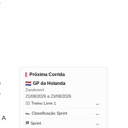
5
Próxima Corrida
o
GP da Holanda
Zandvoort
,
21/08/2026 a 23/08/2026
🏋️‍♂️ Treino Livre 1
...
🏎️ Classificação Sprint
...
. A
🏁 Sprint
...