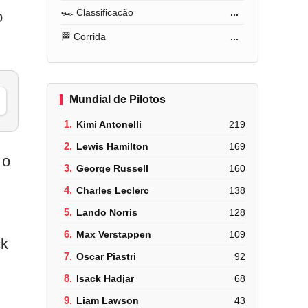
🏎️ Classificação
...
o
🏁 Corrida
...
Mundial de Pilotos
1.
Kimi Antonelli
219
2.
Lewis Hamilton
169
 o
3.
George Russell
160
4.
Charles Leclerc
138
5.
Lando Norris
128
6.
Max Verstappen
109
ck
7.
Oscar Piastri
92
8.
Isack Hadjar
68
9.
Liam Lawson
43