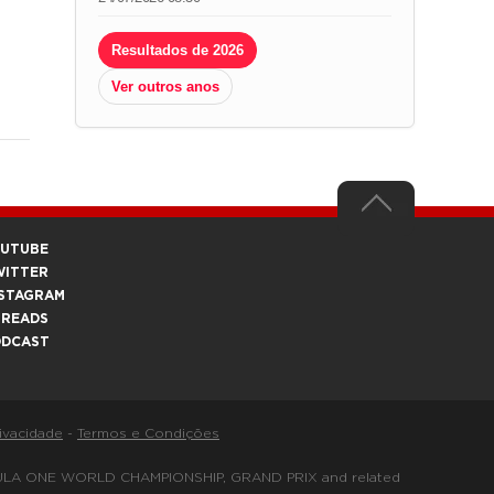
Resultados de 2026
Ver outros anos
OUTUBE
WITTER
STAGRAM
HREADS
ODCAST
rivacidade
-
Termos e Condições
FORMULA ONE WORLD CHAMPIONSHIP, GRAND PRIX and related