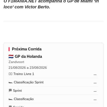
O F1MANIA.NET acompanha o GP de Miami ‘in
loco’ com Victor Berto.
Próxima Corrida
GP da Holanda
Zandvoort
21/08/2026 a 23/08/2026
🏋️‍♂️ Treino Livre 1
...
🏎️ Classificação Sprint
...
🏁 Sprint
...
🏎️ Classificação
...