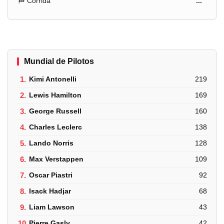
🏁 Corrida
...
Mundial de Pilotos
1.
Kimi Antonelli
219
2.
Lewis Hamilton
169
3.
George Russell
160
4.
Charles Leclerc
138
5.
Lando Norris
128
6.
Max Verstappen
109
7.
Oscar Piastri
92
8.
Isack Hadjar
68
9.
Liam Lawson
43
10.
Pierre Gasly
42