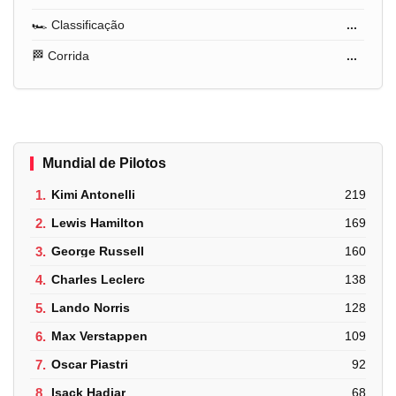
🏎️ Classificação
...
🏁 Corrida
...
Mundial de Pilotos
1.
Kimi Antonelli
219
2.
Lewis Hamilton
169
3.
George Russell
160
4.
Charles Leclerc
138
5.
Lando Norris
128
6.
Max Verstappen
109
7.
Oscar Piastri
92
8.
Isack Hadjar
68