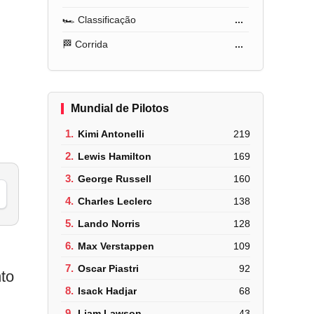
🏎️ Classificação
...
m
🏁 Corrida
...
Mundial de Pilotos
1.
Kimi Antonelli
219
2.
Lewis Hamilton
169
3.
George Russell
160
4.
Charles Leclerc
138
5.
Lando Norris
128
6.
Max Verstappen
109
7.
Oscar Piastri
92
to
8.
Isack Hadjar
68
9.
Liam Lawson
43