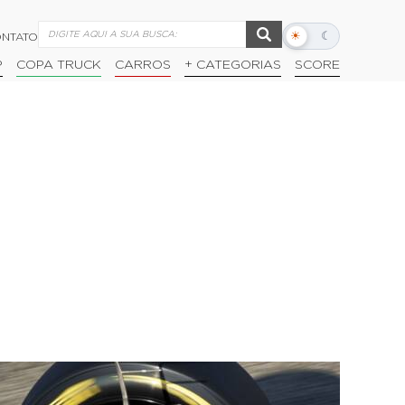
☀
☾
NTATO
Alternar
modo
P
COPA TRUCK
CARROS
+ CATEGORIAS
SCORE
escuro