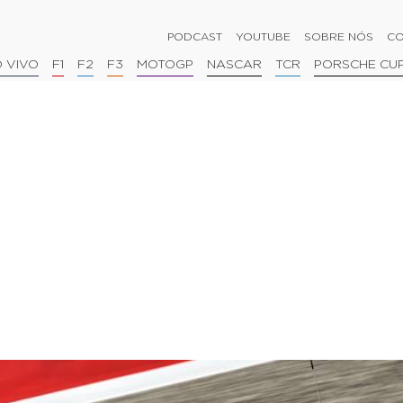
PODCAST
YOUTUBE
SOBRE NÓS
CO
 VIVO
F1
F2
F3
MOTOGP
NASCAR
TCR
PORSCHE CU