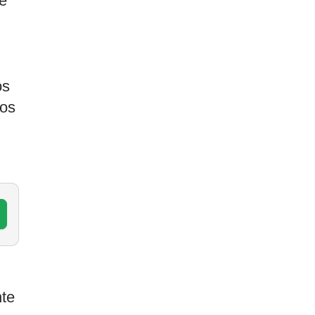
é
os
ros
nte