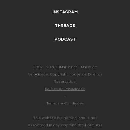
INSTAGRAM
THREADS
PODCAST
2002 - 2026 F1Mania.net - Mania de
Velocidade. Copyright. Todos os Direitos
Reservados.
Política de Privacidade
-
Termos e Condições
This website is unofficial and is not
associated in any way with the Formula 1