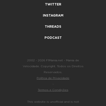
TWITTER
INSTAGRAM
THREADS
PODCAST
2002 - 2026 F1Mania.net - Mania de
Velocidade. Copyright. Todos os Direitos
Reservados.
Política de Privacidade
-
Termos e Condições
This website is unofficial and is not