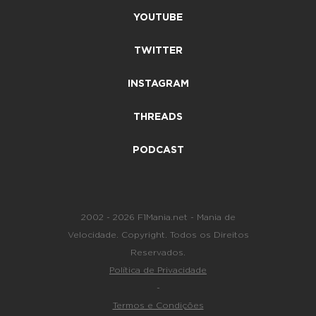
YOUTUBE
TWITTER
INSTAGRAM
THREADS
PODCAST
2002 - 2026 F1Mania.net - Mania de
Velocidade. Copyright. Todos os Direitos
Reservados.
Política de Privacidade
-
Termos e Condições