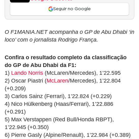
Seguir no Google
O F1MANIA.NET acompanha o GP de Abu Dhabi ‘in
loco’ com o jornalista Rodrigo França.
Confira o resultado completo da classificação
do GP de Abu Dhabi da F1:
1)
Lando Norris
(McLaren/Mercedes), 1’22.595
2) Oscar Piastri (
McLaren
/Mercedes), 1’22.804
(+0.209)
3) Carlos Sainz (Ferrari), 1’22.824 (+0.229)
4) Nico Hülkenberg (Haas/Ferrari), 1’22.886
(+0.291)
5) Max Verstappen (Red Bull/Honda RBPT),
1’22.945 (+0.350)
6) Pierre Gasly (Alpine/Renault), 1’22.984 (+0.389)