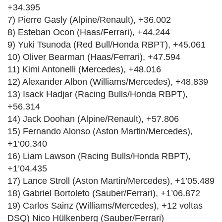
+34.395
7) Pierre Gasly (Alpine/Renault), +36.002
8) Esteban Ocon (Haas/Ferrari), +44.244
9) Yuki Tsunoda (Red Bull/Honda RBPT), +45.061
10) Oliver Bearman (Haas/Ferrari), +47.594
11) Kimi Antonelli (Mercedes), +48.016
12) Alexander Albon (Williams/Mercedes), +48.839
13) Isack Hadjar (Racing Bulls/Honda RBPT),
+56.314
14) Jack Doohan (Alpine/Renault), +57.806
15) Fernando Alonso (Aston Martin/Mercedes),
+1’00.340
16) Liam Lawson (Racing Bulls/Honda RBPT),
+1’04.435
17) Lance Stroll (Aston Martin/Mercedes), +1’05.489
18) Gabriel Bortoleto (Sauber/Ferrari), +1’06.872
19) Carlos Sainz (Williams/Mercedes), +12 voltas
DSQ) Nico Hülkenberg (Sauber/Ferrari)