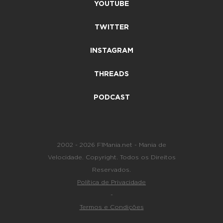
YOUTUBE
TWITTER
INSTAGRAM
THREADS
PODCAST
2002 - 2026 F1Mania.net - Mania de
Velocidade. Copyright. Todos os Direitos
Reservados.
Política de Privacidade
-
Termos e Condições