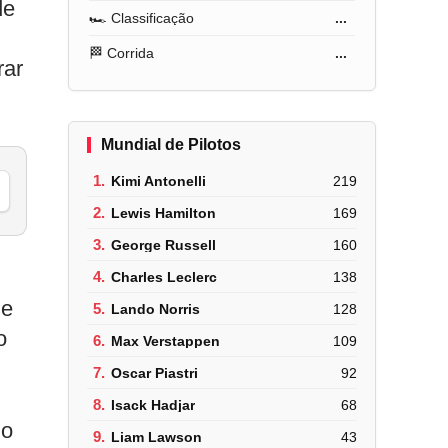
de
🏎️ Classificação
...
🏁 Corrida
...
rar
Mundial de Pilotos
1.
Kimi Antonelli
219
2.
Lewis Hamilton
169
3.
George Russell
160
4.
Charles Leclerc
138
de
5.
Lando Norris
128
o
6.
Max Verstappen
109
7.
Oscar Piastri
92
8.
Isack Hadjar
68
no
9.
Liam Lawson
43