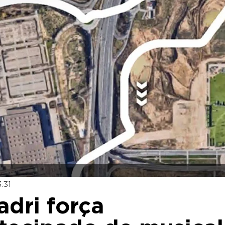
:31
adri força