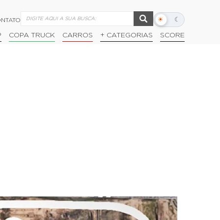
☀
☾
NTATO
Alternar
modo
P
COPA TRUCK
CARROS
+ CATEGORIAS
SCORE
escuro