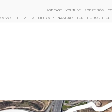
PODCAST
YOUTUBE
SOBRE NÓS
CO
 VIVO
F1
F2
F3
MOTOGP
NASCAR
TCR
PORSCHE CU