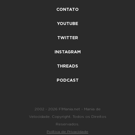
CONTATO
YOUTUBE
TWITTER
INSTAGRAM
THREADS
PODCAST
2002 - 2026 F1Mania.net - Mania de
Velocidade. Copyright. Todos os Direitos
Reservados.
Política de Privacidade