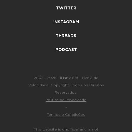
TWITTER
INSTAGRAM
THREADS
PODCAST
2002 - 2026 F1Mania.net - Mania de
Velocidade. Copyright. Todos os Direitos
Reservados.
Política de Privacidade
-
Termos e Condições
This website is unofficial and is not