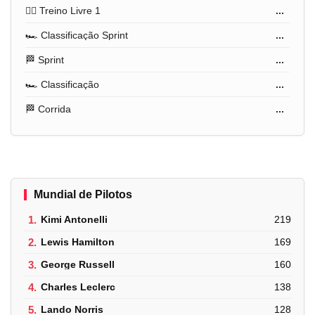
🏋️‍♂️ Treino Livre 1
...
🏎️ Classificação Sprint
...
🏁 Sprint
...
🏎️ Classificação
...
🏁 Corrida
...
Mundial de Pilotos
1.
Kimi Antonelli
219
2.
Lewis Hamilton
169
3.
George Russell
160
4.
Charles Leclerc
138
5.
Lando Norris
128