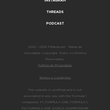
INSTAGRAM
THREADS
PODCAST
2002 - 2026 F1Mania.net - Mania de
Velocidade. Copyright. Todos os Direitos
Reservados.
Política de Privacidade
-
Termos e Condições
This website is unofficial and is not
associated in any way with the Formula 1
companies. F1, FORMULA ONE, FORMULA 1,
FIA FORMULA ONE WORLD CHAMPIONSHIP,