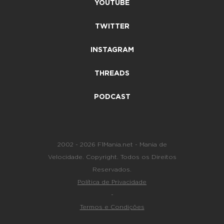
YOUTUBE
TWITTER
INSTAGRAM
THREADS
PODCAST
2002 - 2026 F1Mania.net - Mania de
Velocidade. Copyright. Todos os Direitos
Reservados.
Política de Privacidade
-
Termos e Condições