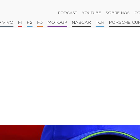
PODCAST
YOUTUBE
SOBRE NÓS
CO
 VIVO
F1
F2
F3
MOTOGP
NASCAR
TCR
PORSCHE CU