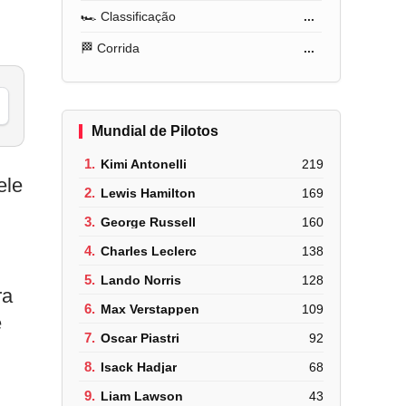
🏎️ Classificação
...
🏁 Corrida
...
Mundial de Pilotos
1.
Kimi Antonelli
219
ele
2.
Lewis Hamilton
169
3.
George Russell
160
4.
Charles Leclerc
138
5.
Lando Norris
128
ra
6.
Max Verstappen
109
é
7.
Oscar Piastri
92
8.
Isack Hadjar
68
9.
Liam Lawson
43