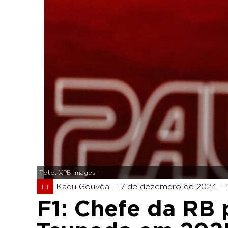
Foto: XPB Images
Kadu Gouvêa |
17 de dezembro de 2024 - 1
F1
F1: Chefe da RB