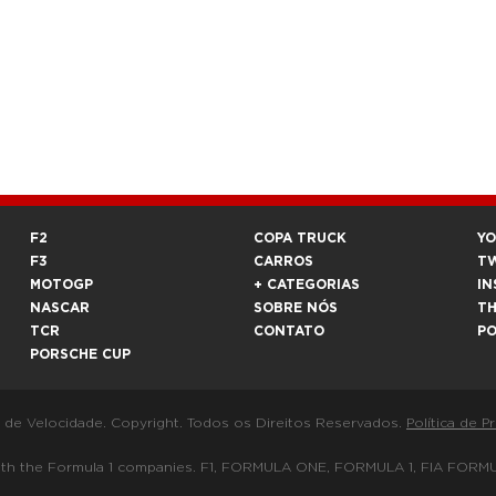
F2
COPA TRUCK
Y
F3
CARROS
T
MOTOGP
+ CATEGORIAS
IN
NASCAR
SOBRE NÓS
T
TCR
CONTATO
P
PORSCHE CUP
a de Velocidade. Copyright. Todos os Direitos Reservados.
Política de P
 way with the Formula 1 companies. F1, FORMULA ONE, FORMULA 1, FIA 