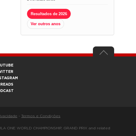
Resultados de 2026
Ver outros anos
OUTUBE
WITTER
STAGRAM
HREADS
ODCAST
rivacidade
-
Termos e Condições
FORMULA ONE WORLD CHAMPIONSHIP, GRAND PRIX and related