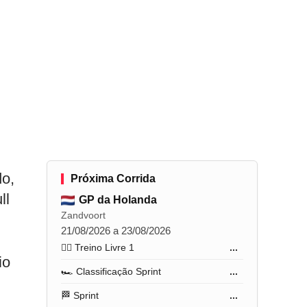
o,
Próxima Corrida
ll
GP da Holanda
Zandvoort
21/08/2026 a 23/08/2026
🏋️‍♂️ Treino Livre 1
...
io
🏎️ Classificação Sprint
...
🏁 Sprint
...