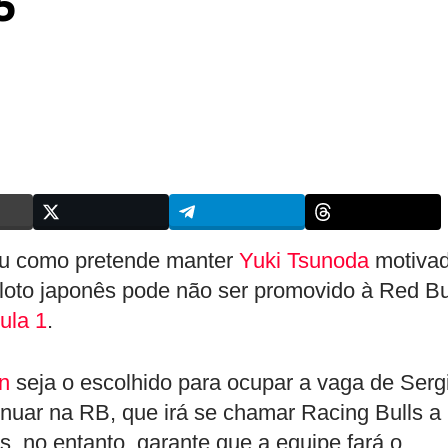
5
ou como pretende manter
Yuki Tsunoda
motivad
loto japonês pode não ser promovido à Red Bu
ula 1
.
n
seja o escolhido para ocupar a vaga de Serg
nuar na RB, que irá se chamar Racing Bulls a
s, no entanto, garante que a equipe fará o