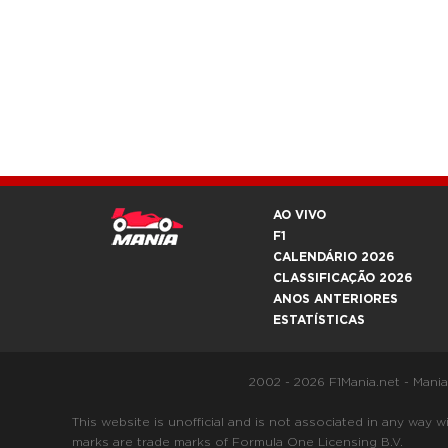
AO VIVO
F1
CALENDÁRIO 2026
CLASSIFICAÇÃO 2026
ANOS ANTERIORES
ESTATÍSTICAS
2002 - 2026 F1Mania.net - Mani
This website is unofficial and is not associated in any
marks are trade marks of Formula One Licensing B.V.