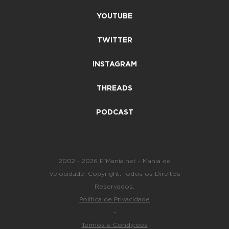
YOUTUBE
TWITTER
INSTAGRAM
THREADS
PODCAST
2002 - 2026 F1Mania.net - Mania de
Velocidade. Copyright. Todos os Direitos
Reservados.
Política de Privacidade
-
Termos e Condições