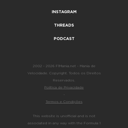
INSTAGRAM
THREADS
PODCAST
2002 - 2026 F1Mania.net - Mania de
Velocidade. Copyright. Todos os Direitos
Reservados.
Política de Privacidade
-
Termos e Condições
This website is unofficial and is not
associated in any way with the Formula 1