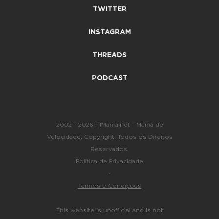
TWITTER
INSTAGRAM
THREADS
PODCAST
2002 - 2026 F1Mania.net - Mania de
Velocidade. Copyright. Todos os Direitos
Reservados.
Política de Privacidade
-
Termos e Condições
This website is unofficial and is not