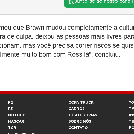
Junte-se ao nosso canal!
firmou que Brawn mudou completamente a cultu
ura de culpa, deixou as pessoas mais livres par
cionam, mas você precisa correr riscos se quis
ealmente muito bom com Ross lá”, concluiu.
F2
COPA TRUCK
Y
F3
CARROS
T
MOTOGP
+ CATEGORIAS
IN
NASCAR
SOBRE NÓS
T
TCR
CONTATO
P