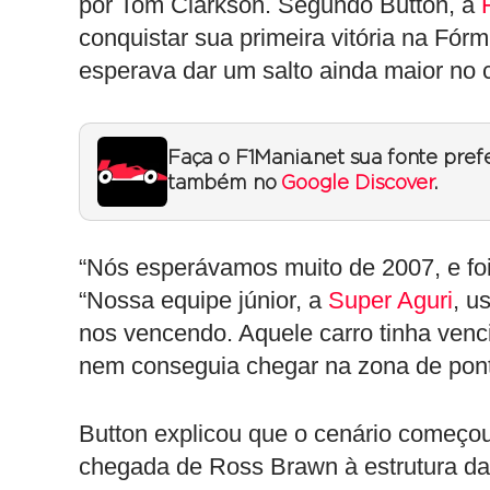
por Tom Clarkson. Segundo Button, a
conquistar sua primeira vitória na Fór
esperava dar um salto ainda maior no
Faça o F1Mania.net sua fonte pref
também no
Google Discover
.
“Nós esperávamos muito de 2007, e foi 
“Nossa equipe júnior, a
Super Aguri
, u
nos vencendo. Aquele carro tinha venc
nem conseguia chegar na zona de pont
Button explicou que o cenário começo
chegada de Ross Brawn à estrutura da 