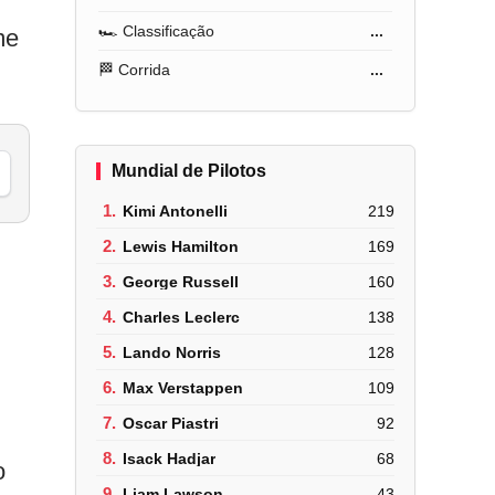
🏎️ Classificação
...
me
🏁 Corrida
...
Mundial de Pilotos
1.
Kimi Antonelli
219
2.
Lewis Hamilton
169
3.
George Russell
160
4.
Charles Leclerc
138
5.
Lando Norris
128
6.
Max Verstappen
109
7.
Oscar Piastri
92
8.
Isack Hadjar
68
o
9.
Liam Lawson
43