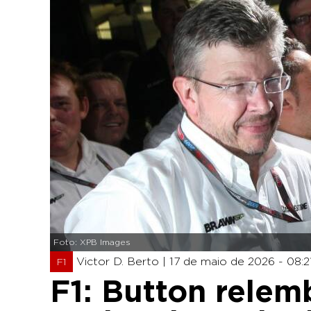
Foto: XPB Images
Victor D. Berto |
17 de maio de 2026 - 08:2
F1
F1: Button relem