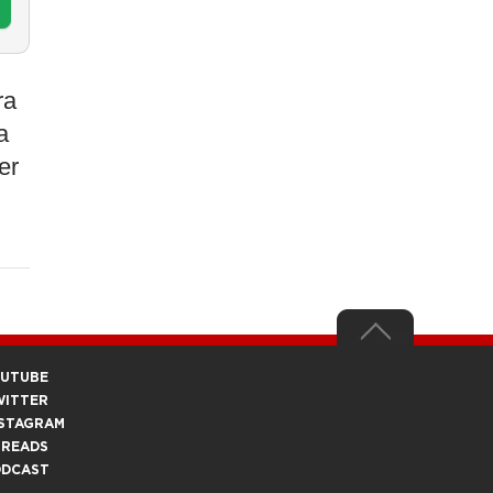
ra
a
er
OUTUBE
WITTER
STAGRAM
HREADS
ODCAST