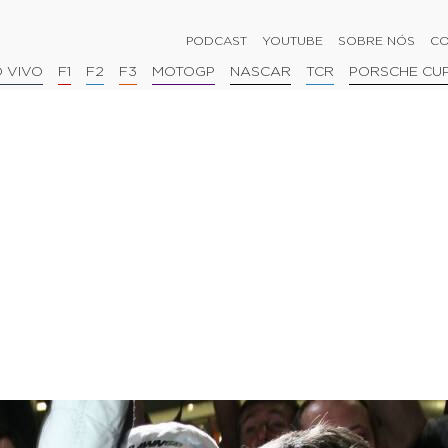
PODCAST
YOUTUBE
SOBRE NÓS
CO
 VIVO
F1
F2
F3
MOTOGP
NASCAR
TCR
PORSCHE CU