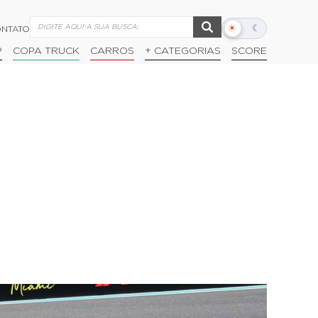
☀
☾
NTATO
Alternar
modo
P
COPA TRUCK
CARROS
+ CATEGORIAS
SCORE
escuro