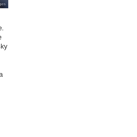
ges
e.
e
Sky
a