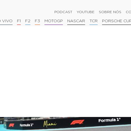
PODCAST
YOUTUBE
SOBRE NÓS
CO
 VIVO
F1
F2
F3
MOTOGP
NASCAR
TCR
PORSCHE CU