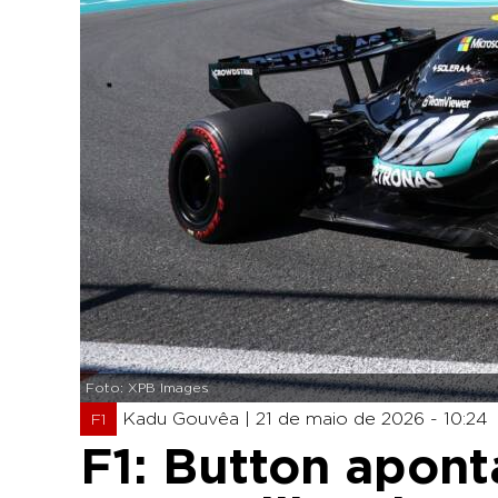
Foto: XPB Images
Kadu Gouvêa |
21 de maio de 2026 - 10:24
F1
F1: Button apont