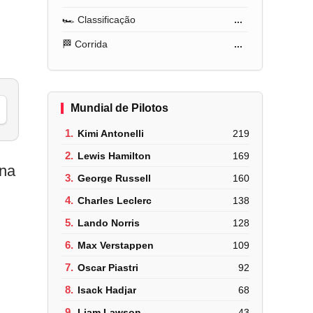
🏎️ Classificação
...
🏁 Corrida
...
Mundial de Pilotos
1.
Kimi Antonelli
219
2.
Lewis Hamilton
169
 na
3.
George Russell
160
4.
Charles Leclerc
138
5.
Lando Norris
128
6.
Max Verstappen
109
7.
Oscar Piastri
92
8.
Isack Hadjar
68
9.
Liam Lawson
43