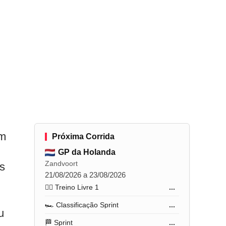
um
Próxima Corrida
GP da Holanda
Zandvoort
as
21/08/2026 a 23/08/2026
🏋️‍♂️ Treino Livre 1
...
🏎️ Classificação Sprint
...
u
🏁 Sprint
...