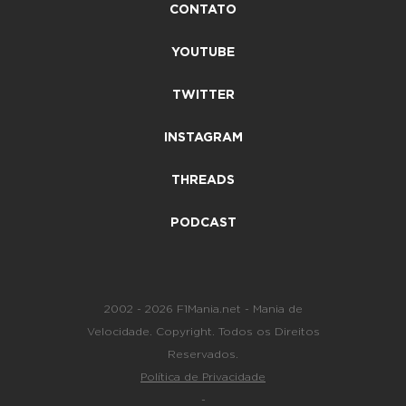
CONTATO
YOUTUBE
TWITTER
INSTAGRAM
THREADS
PODCAST
2002 - 2026 F1Mania.net - Mania de
Velocidade. Copyright. Todos os Direitos
Reservados.
Política de Privacidade
-