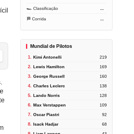
🏎️ Classificação
...
cil
🏁 Corrida
...
Mundial de Pilotos
1.
Kimi Antonelli
219
2.
Lewis Hamilton
169
3.
George Russell
160
.
4.
Charles Leclerc
138
de
5.
Lando Norris
128
te
6.
Max Verstappen
109
7.
Oscar Piastri
92
8.
Isack Hadjar
68
ém
9.
Liam Lawson
43