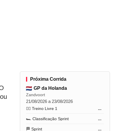
Próxima Corrida
 O
GP da Holanda
Zandvoort
rou
21/08/2026 a 23/08/2026
🏋️‍♂️ Treino Livre 1
...
🏎️ Classificação Sprint
...
🏁 Sprint
...