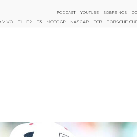
PODCAST
YOUTUBE
SOBRE NÓS
CO
 VIVO
F1
F2
F3
MOTOGP
NASCAR
TCR
PORSCHE CU