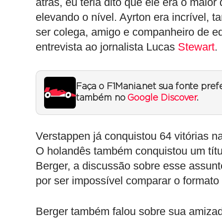
atrás, eu teria dito que ele era o mai
elevando o nível. Ayrton era incrível, ta
ser colega, amigo e companheiro de e
entrevista ao jornalista Lucas
Stewart
.
Faça o F1Mania.net sua fonte pref
também no
Google Discover
.
Verstappen já conquistou 64 vitórias 
O holandês também conquistou um títul
Berger, a discussão sobre esse assunto
por ser impossível comparar o formato
Berger também falou sobre sua amizad