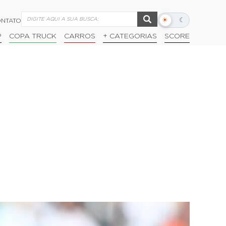
☀
☾
NTATO
Alternar
modo
P
COPA TRUCK
CARROS
+ CATEGORIAS
SCORE
escuro