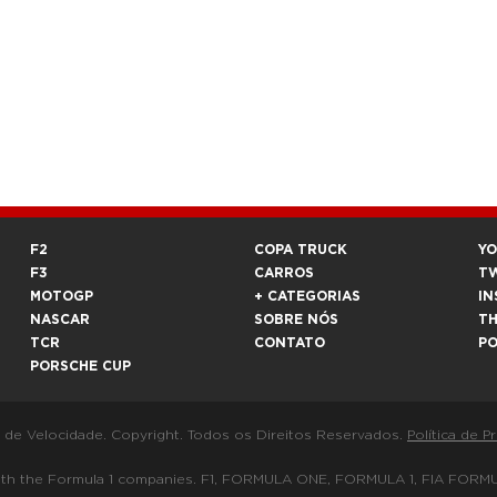
F2
COPA TRUCK
Y
F3
CARROS
T
MOTOGP
+ CATEGORIAS
IN
NASCAR
SOBRE NÓS
T
TCR
CONTATO
P
PORSCHE CUP
a de Velocidade. Copyright. Todos os Direitos Reservados.
Política de P
 way with the Formula 1 companies. F1, FORMULA ONE, FORMULA 1, FIA 