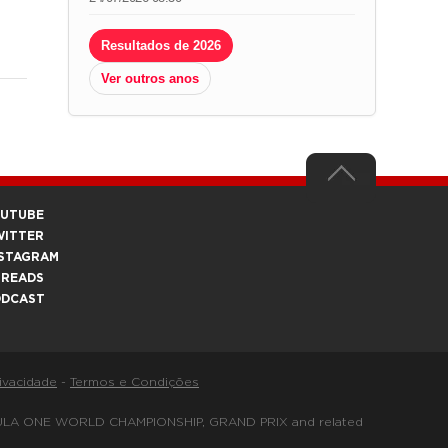
Resultados de 2026
Ver outros anos
OUTUBE
WITTER
STAGRAM
HREADS
ODCAST
rivacidade
-
Termos e Condições
FORMULA ONE WORLD CHAMPIONSHIP, GRAND PRIX and related