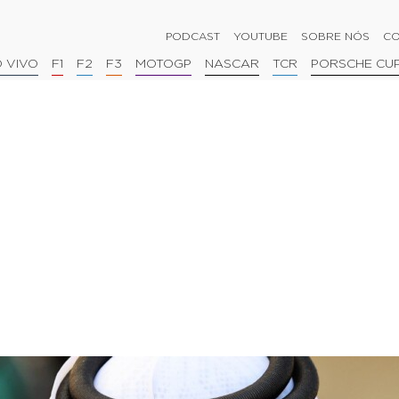
PODCAST
YOUTUBE
SOBRE NÓS
CO
 VIVO
F1
F2
F3
MOTOGP
NASCAR
TCR
PORSCHE CU