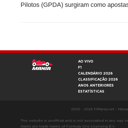
Pilotos (GPDA) surgiram como apostas
AO VIVO
F1
CALENDÁRIO 2026
CLASSIFICAÇÃO 2026
ANOS ANTERIORES
ESTATÍSTICAS
2002 - 2026 F1Mania.net - Mani
This website is unofficial and is not associated in any
marks are trade marks of Formula One Licensing B.V.