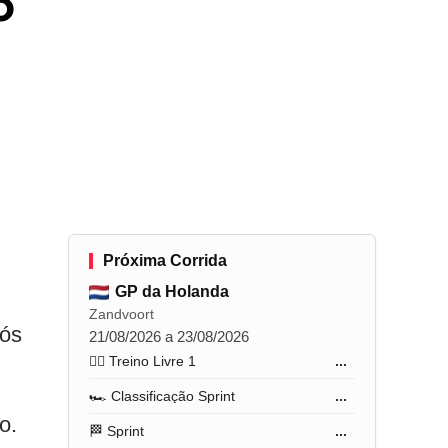
o
Próxima Corrida
GP da Holanda
Zandvoort
pós
21/08/2026 a 23/08/2026
🏋️‍♂️ Treino Livre 1
...
🏎️ Classificação Sprint
...
o.
🏁 Sprint
...