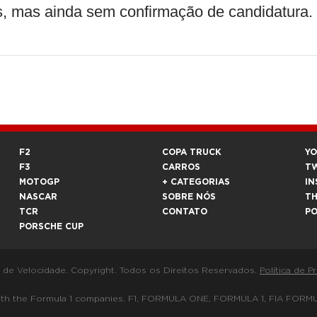
, mas ainda sem confirmação de candidatura.
F2
COPA TRUCK
Y
F3
CARROS
T
MOTOGP
+ CATEGORIAS
IN
NASCAR
SOBRE NÓS
T
TCR
CONTATO
P
PORSCHE CUP
a de Velocidade. Copyright. Todos os Direitos Reservados.
Política de P
 way with the Formula 1 companies. F1, FORMULA ONE, FORMULA 1, FIA 