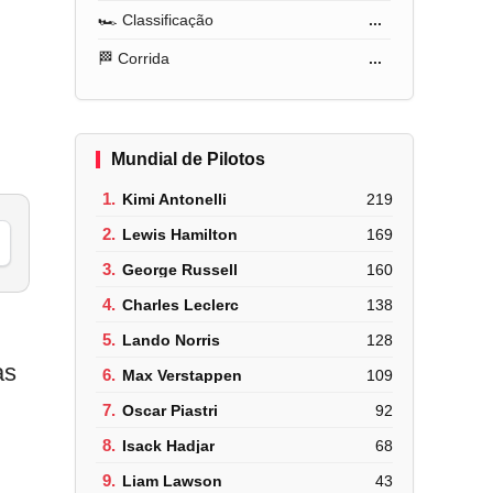
🏎️ Classificação
...
🏁 Corrida
...
Mundial de Pilotos
1.
Kimi Antonelli
219
2.
Lewis Hamilton
169
3.
George Russell
160
4.
Charles Leclerc
138
5.
Lando Norris
128
as
6.
Max Verstappen
109
7.
Oscar Piastri
92
8.
Isack Hadjar
68
9.
Liam Lawson
43