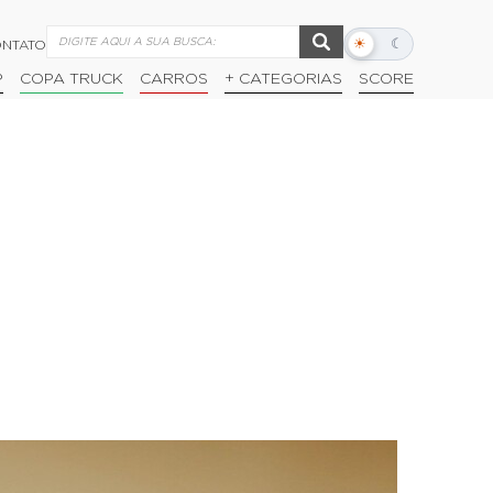
☀
☾
NTATO
Alternar
modo
P
COPA TRUCK
CARROS
+ CATEGORIAS
SCORE
escuro