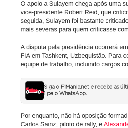
O apoio a Sulayem chega após uma suc
vice-presidente Robert Reid, que criti
seguida, Sulayem foi bastante criticad
mais severas para quem criticasse com
A disputa pela presidência ocorrerá e
FIA em Tashkent, Uzbequistão. Para c
equipe de trabalho, incluindo cargos c
Siga o F1Mania.net e receba as úl
1 pelo WhatsApp.
Por enquanto, não há oposição formad
Carlos Sainz, piloto de rally, e
Alexand