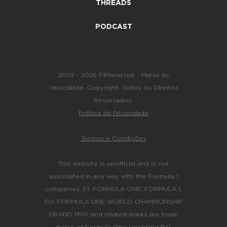
THREADS
PODCAST
2002 - 2026 F1Mania.net - Mania de
Velocidade. Copyright. Todos os Direitos
Reservados.
Política de Privacidade
-
Termos e Condições
This website is unofficial and is not
associated in any way with the Formula 1
companies. F1, FORMULA ONE, FORMULA 1,
FIA FORMULA ONE WORLD CHAMPIONSHIP,
GRAND PRIX and related marks are trade
marks of Formula One Licensing B.V.