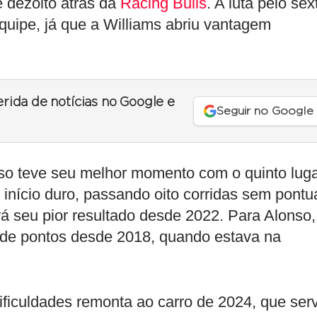
e dezoito atrás da
Racing Bulls
. A luta pelo sex
equipe, já que a Williams abriu vantagem
erida de notícias no Google e
Seguir no Google
onso teve seu melhor momento com o quinto lug
nício duro, passando oito corridas sem pontua
rá seu pior resultado desde 2022. Para Alonso,
 de pontos desde 2018, quando estava na
ificuldades remonta ao carro de 2024, que ser