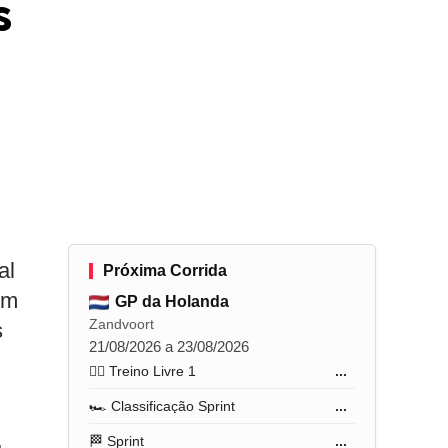
s
al
Próxima Corrida
om
GP da Holanda
Zandvoort
s
21/08/2026 a 23/08/2026
🏋️‍♂️ Treino Livre 1
...
🏎️ Classificação Sprint
...
🏁 Sprint
...