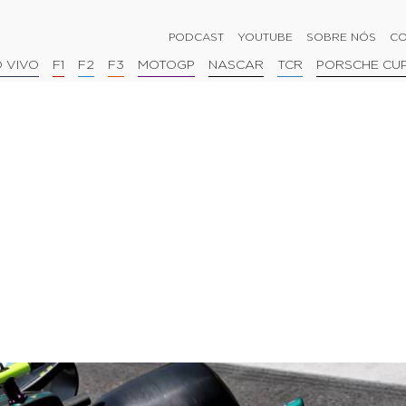
PODCAST
YOUTUBE
SOBRE NÓS
CO
 VIVO
F1
F2
F3
MOTOGP
NASCAR
TCR
PORSCHE CU