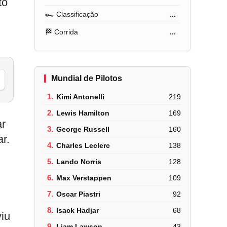
to
🏎️ Classificação
...
🏁 Corrida
...
Mundial de Pilotos
1.
Kimi Antonelli
219
2.
Lewis Hamilton
169
ar
3.
George Russell
160
r.
4.
Charles Leclerc
138
5.
Lando Norris
128
6.
Max Verstappen
109
7.
Oscar Piastri
92
8.
Isack Hadjar
68
viu
9.
Liam Lawson
43