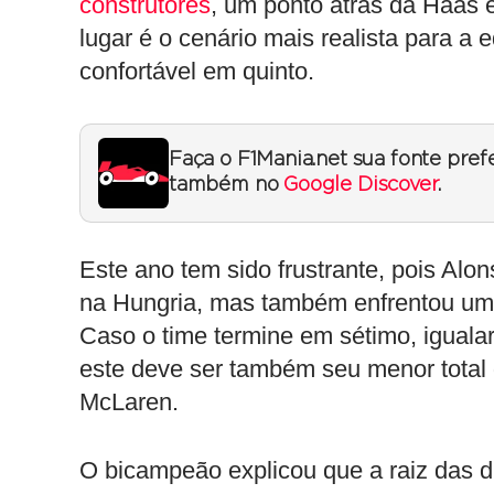
construtores
, um ponto atrás da Haas 
lugar é o cenário mais realista para a 
confortável em quinto.
Faça o F1Mania.net sua fonte pref
também no
Google Discover
.
Este ano tem sido frustrante, pois Al
na Hungria, mas também enfrentou um i
Caso o time termine em sétimo, iguala
este deve ser também seu menor total
McLaren.
O bicampeão explicou que a raiz das d