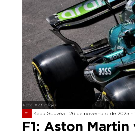
Foto: XPB Images
Kadu Gouvêa |
26 de novembro de 2025 - 
F1
F1: Aston Martin 