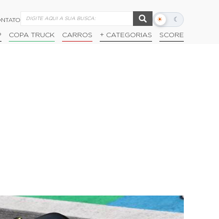
☀
☾
NTATO
Alternar
modo
P
COPA TRUCK
CARROS
+ CATEGORIAS
SCORE
escuro