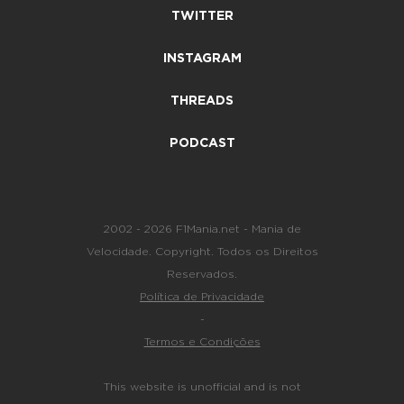
TWITTER
INSTAGRAM
THREADS
PODCAST
2002 - 2026 F1Mania.net - Mania de
Velocidade. Copyright. Todos os Direitos
Reservados.
Política de Privacidade
-
Termos e Condições
This website is unofficial and is not