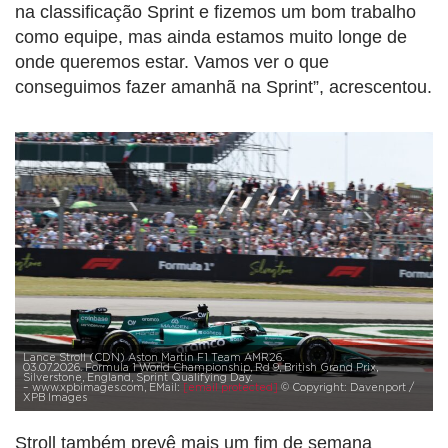
na classificação Sprint e fizemos um bom trabalho
como equipe, mas ainda estamos muito longe de
onde queremos estar. Vamos ver o que
conseguimos fazer amanhã na Sprint”, acrescentou.
Lance Stroll (CDN) Aston Martin F1 Team AMR26.
03.07.2026. Formula 1 World Championship, Rd 9, British Grand Prix,
Silverstone, England, Sprint Qualifying Day.
– www.xpbimages.com, EMail:
[email protected]
© Copyright: Davenport /
XPB Images
Stroll também prevê mais um fim de semana