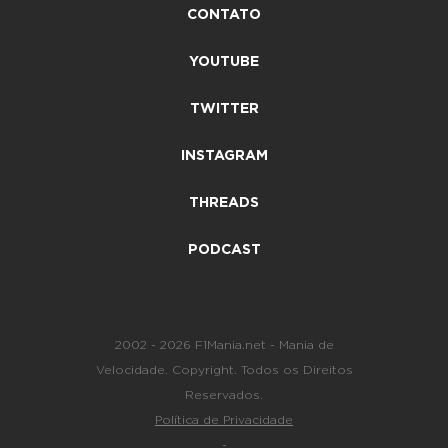
CONTATO
YOUTUBE
TWITTER
INSTAGRAM
THREADS
PODCAST
2002 - 2026 F1Mania.net - Mania de
Velocidade. Copyright. Todos os Direitos
Reservados.
Política de Privacidade
-