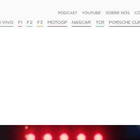
PODCAST
YOUTUBE
SOBRE NÓS
CO
 VIVO
F1
F2
F3
MOTOGP
NASCAR
TCR
PORSCHE CU