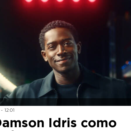
- 12:01
Damson Idris como