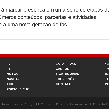
irá marcar presença em uma série de etapas d
meros conteúdos, parcerias e atividades
e a uma nova geração de fãs.
F2
COPA TRUCK
Y
F3
CARROS
T
MOTOGP
+ CATEGORIAS
IN
NASCAR
SOBRE NÓS
T
TCR
CONTATO
P
PORSCHE CUP
a de Velocidade. Copyright. Todos os Direitos Reservados.
Política de P