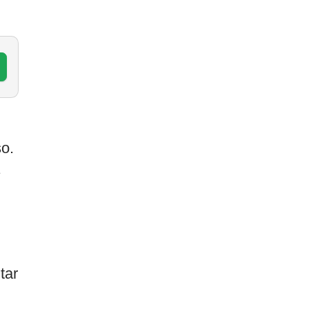
o.
tar