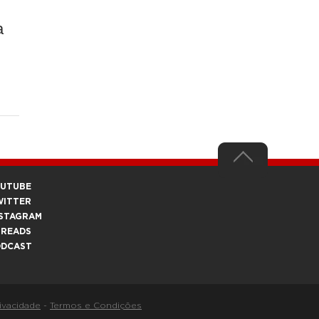
a
OUTUBE
WITTER
STAGRAM
HREADS
ODCAST
rivacidade
-
Termos e Condições