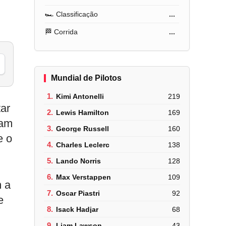
🏎️ Classificação
...
🏁 Corrida
...
Mundial de Pilotos
1.
Kimi Antonelli
219
tar
2.
Lewis Hamilton
169
oam
3.
George Russell
160
e o
4.
Charles Leclerc
138
5.
Lando Norris
128
6.
Max Verstappen
109
m a
7.
Oscar Piastri
92
e
8.
Isack Hadjar
68
9.
Liam Lawson
43