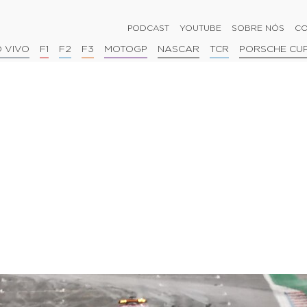
PODCAST
YOUTUBE
SOBRE NÓS
CO
 VIVO
F1
F2
F3
MOTOGP
NASCAR
TCR
PORSCHE CU