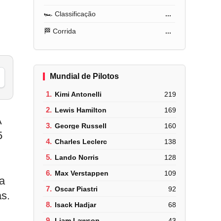
🏎️ Classificação
...
🏁 Corrida
...
Mundial de Pilotos
1.
Kimi Antonelli
219
2.
Lewis Hamilton
169
A
3.
George Russell
160
5
4.
Charles Leclerc
138
5.
Lando Norris
128
6.
Max Verstappen
109
ia
7.
Oscar Piastri
92
s.
8.
Isack Hadjar
68
9.
Liam Lawson
43