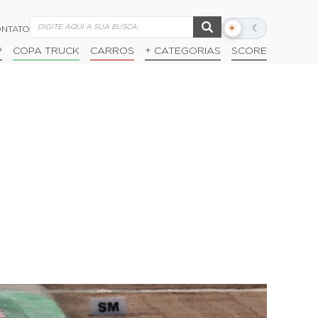
☀
☾
NTATO
Alternar
modo
P
COPA TRUCK
CARROS
+ CATEGORIAS
SCORE
escuro