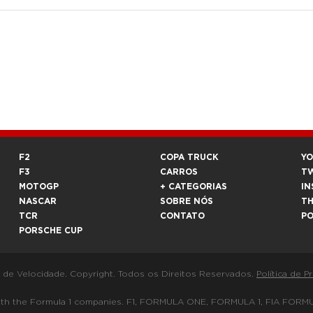
F2
COPA TRUCK
Y
F3
CARROS
T
MOTOGP
+ CATEGORIAS
IN
NASCAR
SOBRE NÓS
T
TCR
CONTATO
P
PORSCHE CUP
a de Velocidade. Copyright. Todos os Direitos Reservados.
Política de P
 way with the Formula 1 companies. F1, FORMULA ONE, FORMULA 1, FIA 