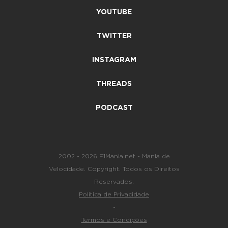
YOUTUBE
TWITTER
INSTAGRAM
THREADS
PODCAST
2002 - 2026 F1Mania.net - Mania de
Velocidade. Copyright. Todos os Direitos
Reservados.
Política de Privacidade
-
Termos e Condições