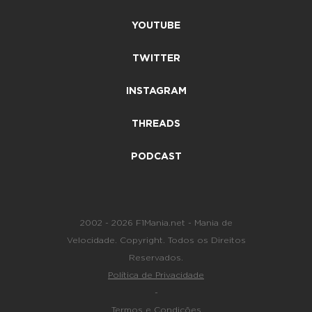
YOUTUBE
TWITTER
INSTAGRAM
THREADS
PODCAST
2002 - 2026 F1Mania.net - Mania de
Velocidade. Copyright. Todos os Direitos
Reservados.
Política de Privacidade
-
Termos e Condições